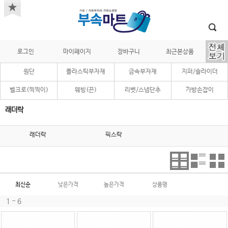
로그인
마이페이지
장바구니
최근본상품
원단
플라스틱부자재
금속부자재
지퍼/슬라이더
벨크로(찍찍이)
웨빙(끈)
리벳/스냅단추
가방손잡이
래더락
래더락
픽스락
최신순
낮은가격
높은가격
상품명
1 - 6