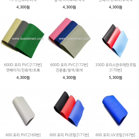
카키/진소라/미색
밤색/아이보리/적색
진베이지/보라/수박색
4,300원
4,300원
4,300원
600D 포리 PVC[173번]
600D 포리 PVC[172번]
330D 포리스판우레탄코팅
연베이지/진회색/초록
진분홍/청색/회색
[170번]
4,300원
4,300원
5,300원
600 포리 PVC[169번]
600 포리 PU코팅[171번]
600 포리 UV코팅[167번]