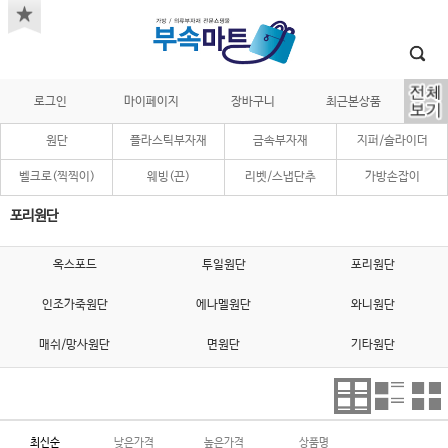
로그인
마이페이지
장바구니
최근본상품
원단
플라스틱부자재
금속부자재
지퍼/슬라이더
벨크로(찍찍이)
웨빙(끈)
리벳/스냅단추
가방손잡이
포리원단
옥스포드
투일원단
포리원단
인조가죽원단
에나멜원단
와니원단
매쉬/망사원단
면원단
기타원단
최신순
낮은가격
높은가격
상품명