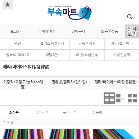
로그인
마이페이지
장바구니
최근본상품
원단
플라스틱부자재
금속부자재
지퍼/슬라이더
벨크로(찍찍이)
웨빙(끈)
리벳/스냅단추
가방손잡이
해리/바이어스(마감용웨빙)
이중직/고밀도/능직(pp재
면웨빙/폴리사(면느낌)
해리/바이어스(마감용웨빙)
질)
최신순
낮은가격
높은가격
상품명
1 - 4