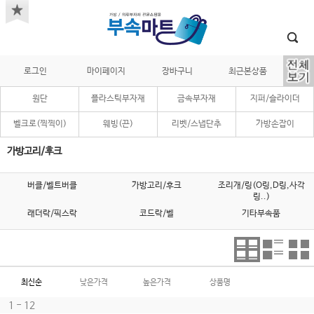
로그인
마이페이지
장바구니
최근본상품
원단
플라스틱부자재
금속부자재
지퍼/슬라이더
벨크로(찍찍이)
웨빙(끈)
리벳/스냅단추
가방손잡이
가방고리/후크
버클/벨트버클
가방고리/후크
조리개/링(O링,D링,사각
링..)
래더락/픽스락
코드락/벨
기타부속품
최신순
낮은가격
높은가격
상품명
1 - 12