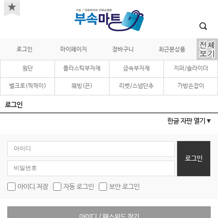
로그인
마이페이지
장바구니
최근본상품
원단
플라스틱부자재
금속부자재
지퍼/슬라이더
벨크로(찍찍이)
웨빙(끈)
리벳/스냅단추
가방손잡이
로그인
한글 자판 열기
로그인
아이디 저장
자동 로그인
보안 로그인
아이디 / 패스워드 찾기