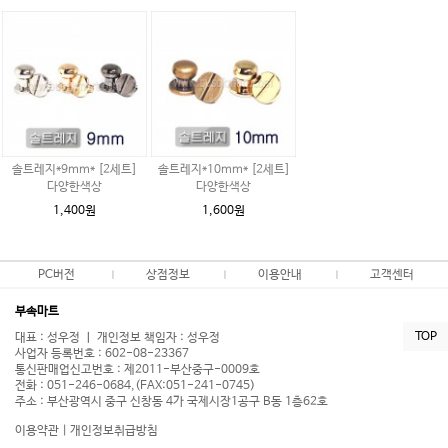
솔트레지*9mm* [2세트]
솔트레지*10mm* [2세트]
다양한색상
다양한색상
1,400원
1,600원
PC버전
상점정보
이용안내
고객센터
부속마트
TOP
대표 : 성우정 ㅣ 개인정보 책임자 : 성우정
사업자 등록번호 : 602-08-23367
통신판매업신고번호 : 제2011-부산중구-0009호
전화 : 051-246-0684,(FAX:051-241-0745)
주소 : 부산광역시 중구 신창동 4가 국제시장1공구 B동 1층62호
이용약관
|
개인정보취급방침