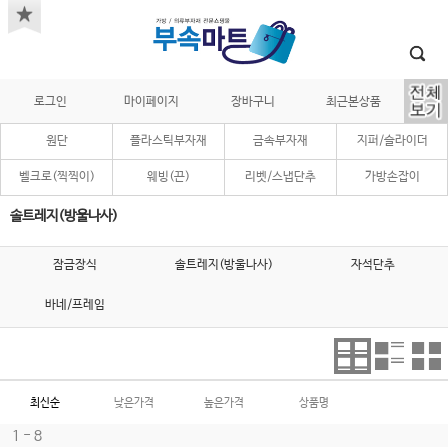
로그인
마이페이지
장바구니
최근본상품
원단
플라스틱부자재
금속부자재
지퍼/슬라이더
벨크로(찍찍이)
웨빙(끈)
리벳/스냅단추
가방손잡이
솔트레지(방울나사)
잠금장식
솔트레지(방울나사)
자석단추
바네/프레임
최신순
낮은가격
높은가격
상품명
1 - 8