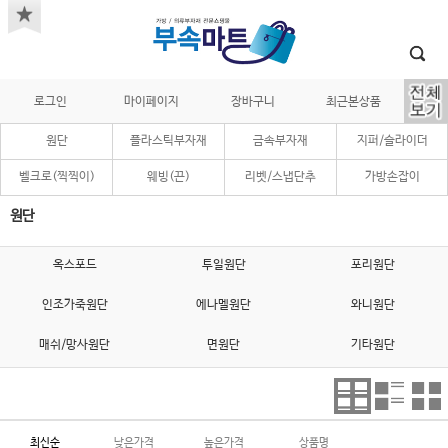
로그인
마이페이지
장바구니
최근본상품
원단
플라스틱부자재
금속부자재
지퍼/슬라이더
벨크로(찍찍이)
웨빙(끈)
리벳/스냅단추
가방손잡이
원단
옥스포드
투일원단
포리원단
인조가죽원단
에나멜원단
와니원단
매쉬/망사원단
면원단
기타원단
최신순
낮은가격
높은가격
상품명