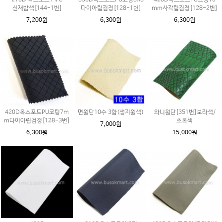
210D 옥스포드 PVC
330D옥스포드PU코팅3X3
420D옥스포드PU코팅10
신재밤색[144-1번]
다이아립검정[128-1번]
mm사각립검정[128-2번]
7,200원
6,300원
6,300원
420D옥스포드PU코팅7m
면원단10수 3합(생지원색)
와니원단[351번]보라색/
m다이아립검정[128-3번]
초록색
7,000원
6,300원
15,000원