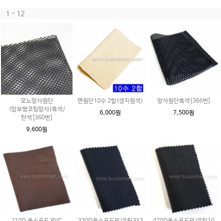
1 - 12
모노망사원단
면원단10수 2합(생지원색)
망사원단흑색[366번]
(맘보형코팅망사)흑색/
6,000원
7,500원
탄색[360번]
9,600원