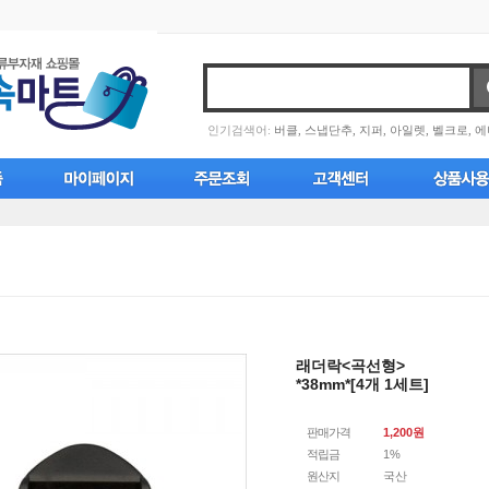
인기검색어:
버클,
스냅단추,
지퍼,
아일렛,
벨크로,
에
래더락<곡선형>
*38mm*[4개 1세트]
판매가격
1,200
원
적립금
1%
원산지
국산