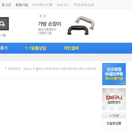
로그인
회원가입
마이페이지
장바구니
주문/배송조회
나멜
>
>
>
현재위치 : Home
플라스틱부자재
래더락/픽스락
래더락