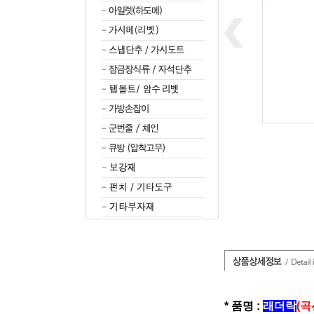
* 품명 :
래더락
(곡