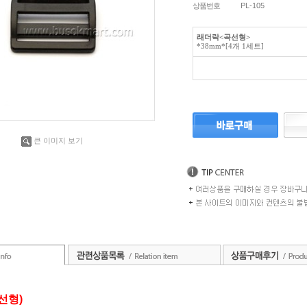
상품번호
PL-105
래더락<곡선형>
*38mm*[4개 1세트]
큰 이미지 보기
선형)